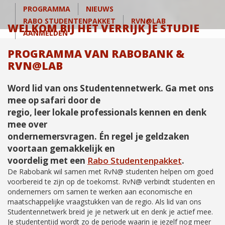
PROGRAMMA
NIEUWS
RABO STUDENTENPAKKET
RVN@LAB
WELKOM BIJ HET VERRIJK JE STUDIE
AANMELDEN
PROGRAMMA VAN RABOBANK &
RVN@LAB
Word lid van ons Studentennetwerk. Ga met ons
mee op safari door de
regio, leer lokale professionals kennen en denk
mee over
ondernemersvragen. Én regel je geldzaken
voortaan gemakkelijk en
voordelig met een
Rabo Studentenpakket
.
De Rabobank wil samen met RvN@ studenten helpen om goed
voorbereid te zijn op de toekomst. RvN@ verbindt studenten en
ondernemers om samen te werken aan economische en
maatschappelijke vraagstukken van de regio. Als lid van ons
Studentennetwerk breid je je netwerk uit en denk je actief mee.
Je studententijd wordt zo de periode waarin je jezelf nog meer