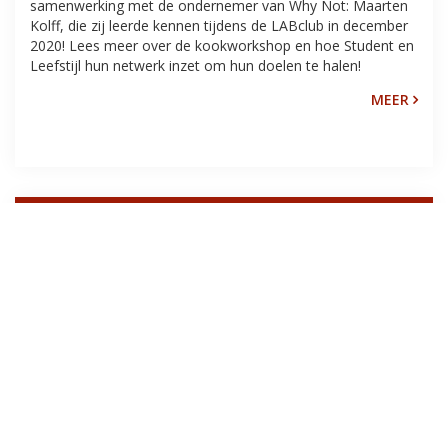
samenwerking met de ondernemer van Why Not: Maarten
Kolff, die zij leerde kennen tijdens de LABclub in december
2020! Lees meer over de kookworkshop en hoe Student en
Leefstijl hun netwerk inzet om hun doelen te halen!
MEER
TERUG KIJKEN: RABOBANK Q&A'S
Kijk hier de Verrijk je Studie kennissessies terug! Thema 1: