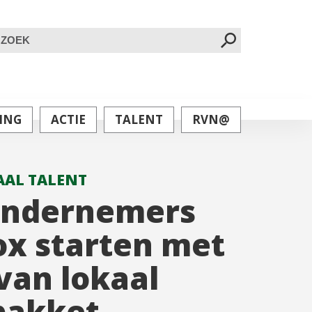
oeken
ar:
ING
ACTIE
TALENT
RVN@
AL TALENT
ondernemers
x starten met
van lokaal
pakket