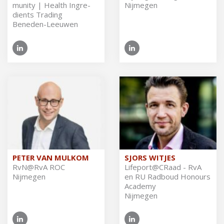
mu­ni­ty | He­alth In­gre­
Nijmegen
dients Tra­ding
Beneden-Leeuwen
PETER VAN MULKOM
SJORS WITJES
RvN@​RvA ROC
Li­fe­port@CRaad - RvA
Nijmegen
en RU Rad­boud Ho­nours
Aca­de­my
Nijmegen