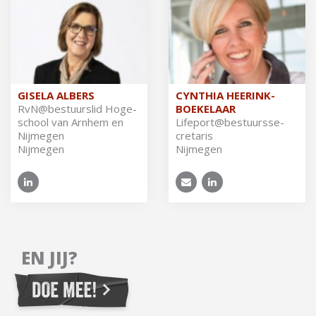
GISELA ALBERS
CYNTHIA HEERINK-
RvN@​bestuurslid Ho­ge­
BOEKELAAR
school van Arn­hem en
Li­fe­port@be­stuurs­se­
Nij­me­gen
cre­ta­ris
Nijmegen
Nijmegen
EN JIJ?