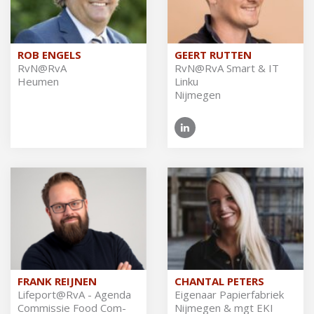
ROB ENGELS
GEERT RUTTEN
RvN@​RvA
RvN@​RvA Smart & IT
Heumen
Linku
Nijmegen
FRANK REIJNEN
CHANTAL PETERS
Li­fe­port@RvA - Agen­da
Ei­ge­naar Pa­pier­fa­briek
Com­mis­sie Food Com­
Nij­me­gen & mgt EKI