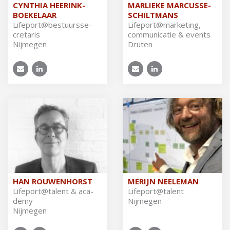
CYNTHIA HEERINK-
MARLIEKE MARCUSSE-
BOEKELAAR
SCHILTMANS
Li­fe­port@be­stuurs­se­
Li­fe­port@mar­ke­ting,
cre­ta­ris
com­mu­ni­ca­tie & events
Nijmegen
Druten
HAN ROUWENHORST
MERIJN NEELEMAN
Li­fe­port@ta­lent & aca­
Li­fe­port@ta­lent
de­my
Nijmegen
Nijmegen