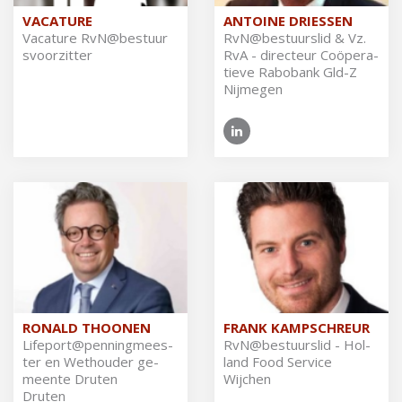
VACATURE
ANTOINE DRIESSEN
Va­ca­tu­re RvN@​bes​tuur​
RvN@​bestuurslid & Vz.
svoo​rzit​ter
RvA - di­rec­teur Coöpe­ra­
tie­ve Ra­bo­bank Gld-Z
Nijmegen
RONALD THOONEN
FRANK KAMPSCHREUR
Li­fe­port@pen­ning­mees­
RvN@​bestuurslid - Hol­
ter en Wet­hou­der ge­
land Food Ser­vi­ce
meen­te Dru­ten
Wijchen
Druten