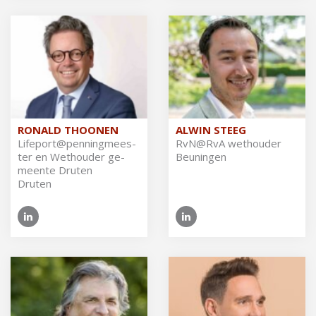
RONALD THOONEN
ALWIN STEEG
Li­fe­port@pen­ning­mees­
RvN@​RvA wet­hou­der
ter en Wet­hou­der ge­
Beuningen
meen­te Dru­ten
Druten