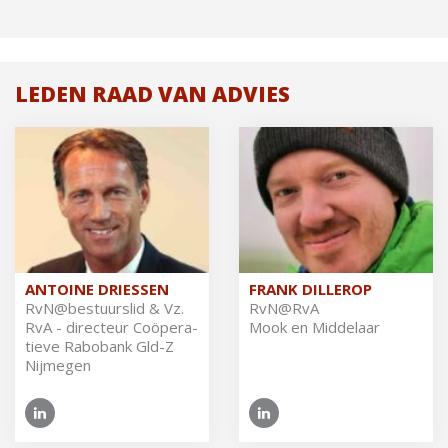
LEDEN RAAD VAN ADVIES
ANTOINE DRIESSEN
FRANK DILLEROP
RvN@​bestuurslid & Vz.
RvN@​RvA
RvA - di­rec­teur Coöpe­ra­
Mook en Middelaar
tie­ve Ra­bo­bank Gld-Z
Nijmegen