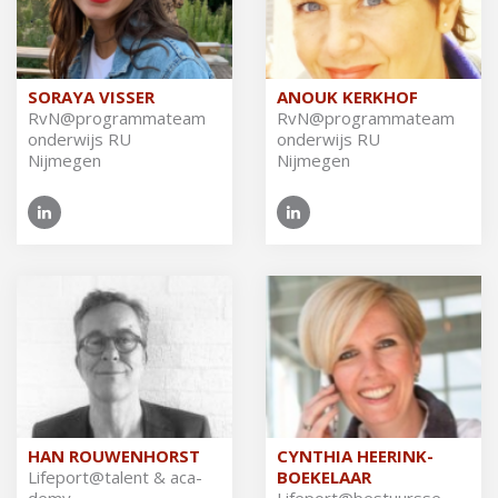
SORAYA VISSER
ANOUK KERKHOF
RvN@​pro​gram​mate​am
RvN@​pro​gram​mate​am
on­der­wijs RU
on­der­wijs RU
Nijmegen
Nijmegen
HAN ROUWENHORST
CYNTHIA HEERINK-
Li­fe­port@ta­lent & aca­
BOEKELAAR
de­my
Li­fe­port@be­stuurs­se­