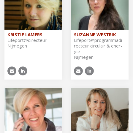
KRISTIE LAMERS
SUZANNE WESTRIK
Li­fe­port@di­rec­teur
Li­fe­port@pro­gram­ma­di­
Nijmegen
rec­teur cir­cu­lair & ener­
gie
Nijmegen