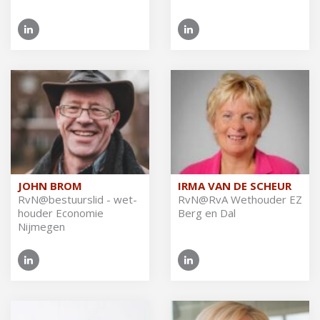
JOHN BROM
IRMA VAN DE SCHEUR
RvN@​bestuurslid - wet­
RvN@​RvA Wet­hou­der EZ
hou­der Eco­no­mie
Berg en Dal
Nijmegen