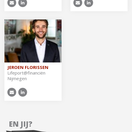
JEROEN FLORISSEN
Li­fe­port@fi­nan­ciën
Nijmegen
EN JIJ?