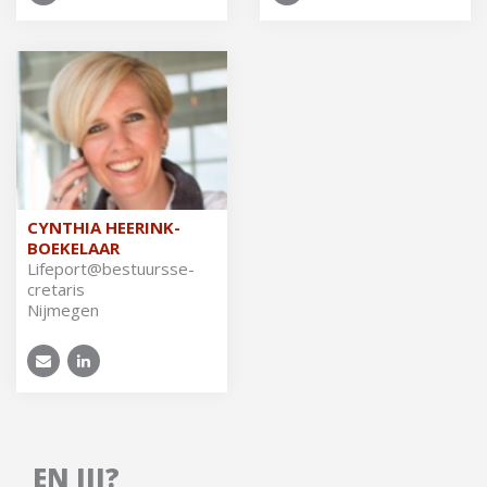
CYNTHIA HEERINK-
BOEKELAAR
Li­fe­port@be­stuurs­se­
cre­ta­ris
Nijmegen
EN JIJ?