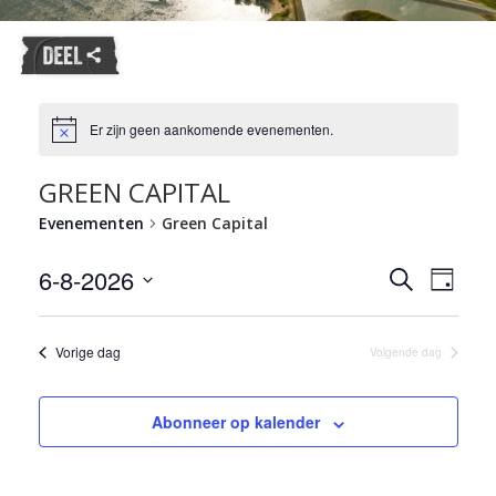
Er zijn geen aankomende evenementen.
GREEN CAPITAL
Evenementen
Green Capital
Evene
6-8-2026
Evenemente
Zoeken
Dag
weerg
Zoeken
Selecteer
naviga
en
een
datum.
Vorige dag
weergeven
Volgende dag
navigatie
Abonneer op kalender