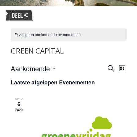
Er zijn geen aankomende evenementen.
GREEN CAPITAL
Evene
Aankomende
Evenemente
Zoeken
Lijst
weerg
Zoeken
Selecteer
naviga
Laatste afgelopen Evenementen
en
een
datum.
weergeven
navigatie
NOV
6
2020