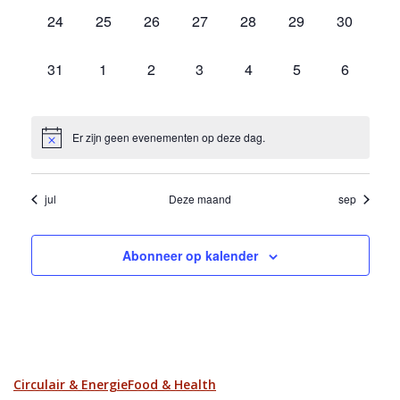
0
0
0
0
0
0
0
24
25
26
27
28
29
30
evenementen,
evenementen,
evenementen,
evenementen,
evenementen,
evenementen,
evenemen
0
0
0
0
0
0
0
31
1
2
3
4
5
6
evenementen,
evenementen,
evenementen,
evenementen,
evenementen,
evenementen,
eveneme
Er zijn geen evenementen op deze dag.
jul
Deze maand
sep
Abonneer op kalender
Circulair & Energie
Food & Health