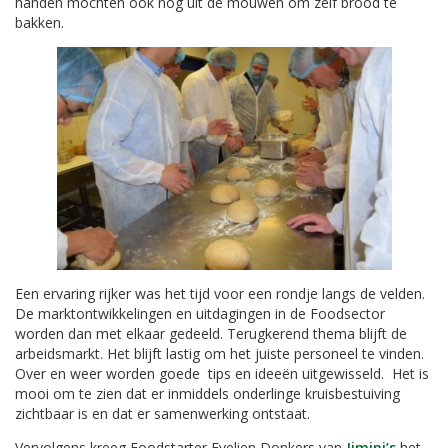
handen mochten ook nog uit de mouwen om zelf brood te
bakken.
Een ervaring rijker was het tijd voor een rondje langs de velden.
De marktontwikkelingen en uitdagingen in de Foodsector
worden dan met elkaar gedeeld. Terugkerend thema blijft de
arbeidsmarkt. Het blijft lastig om het juiste personeel te vinden.
Over en weer worden goede tips en ideeën uitgewisseld. Het is
mooi om te zien dat er inmiddels onderlinge kruisbestuiving
zichtbaar is en dat er samenwerking ontstaat.
Vervolgens kreeg Foodstarter Evelien Donkers van
Jimini’s
het