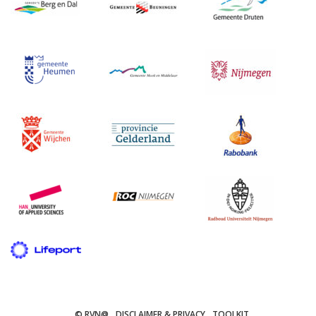
© RVN@
DISCLAIMER & PRIVACY
TOOLKIT