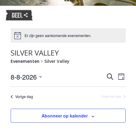
Er zijn geen aankomende evenementen.
SILVER VALLEY
Evenementen
Silver Valley
Evene
8-8-2026
Evenemente
Zoeken
Dag
weerg
Zoeken
Selecteer
naviga
en
een
datum.
Vorige dag
weergeven
Volgende dag
navigatie
Abonneer op kalender