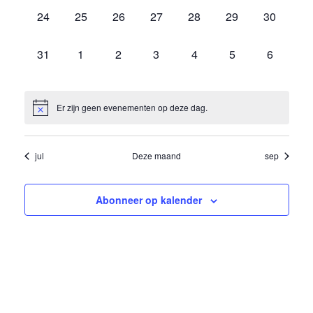
0
0
0
0
0
0
0
24
25
26
27
28
29
30
evenementen,
evenementen,
evenementen,
evenementen,
evenementen,
evenementen,
evenemen
0
0
0
0
0
0
0
31
1
2
3
4
5
6
evenementen,
evenementen,
evenementen,
evenementen,
evenementen,
evenementen,
eveneme
Er zijn geen evenementen op deze dag.
jul
Deze maand
sep
Abonneer op kalender