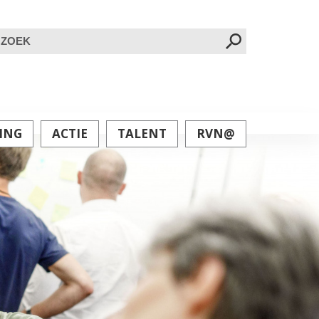
oeken
ar:
ING
ACTIE
TALENT
RVN@