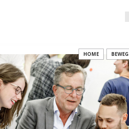
Z
na
HOME
BEWEG