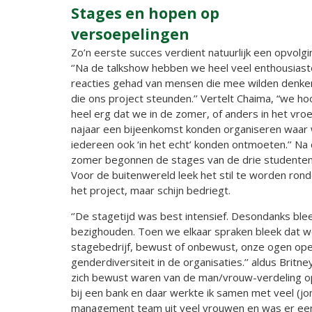
Stages en hopen op
versoepelingen
Zo’n eerste succes verdient natuurlijk een opvolgi
‘’Na de talkshow hebben we heel veel enthousiast
reacties gehad van mensen die mee wilden denke
die ons project steunden.’’ Vertelt Chaima, “we h
heel erg dat we in de zomer, of anders in het vro
najaar een bijeenkomst konden organiseren waar
iedereen ook ‘in het echt’ konden ontmoeten.’’ Na
zomer begonnen de stages van de drie studenten
Voor de buitenwereld leek het stil te worden ron
het project, maar schijn bedriegt.
‘’De stagetijd was best intensief. Desondanks bleef
bezighouden. Toen we elkaar spraken bleek dat we 
stagebedrijf, bewust of onbewust, onze ogen op
genderdiversiteit in de organisaties.’’ aldus Britne
zich bewust waren van de man/vrouw-verdeling op 
bij een bank en daar werkte ik samen met veel (j
management team uit veel vrouwen en was er een 