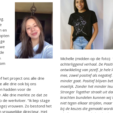
ng.
e
n en
oopten
ege
 we
 de
.
Michelle (midden op de foto): 
dom
achterliggend verhaal. De Posit
ontwikkeling van jezelf. Je hele 
mee, zowel positief als negatief
 het project ons alle drie
minder gaat. Positief blijven bet
alle drie ook bij ons
moeilijk. Zonder het minder leuk
en hadden voor de
Stronger Together straalt uit d
y. Alle drie merkte ze dat ze
krachten bundelen kunnen wij he
de werkvloer. “Ik liep stage
niet tegen elkaar strijden, maa
onge) vrouwen. Zo bestond het
bij de keuzes die gemaakt worde
vrouwelijke directeur. Het