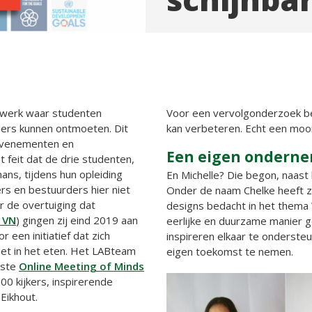
twerk waar studenten
Voor een vervolgonderzoek bek
ers kunnen ontmoeten. Dit
kan verbeteren. Echt een mooie
 evenementen en
Een eigen ondern
et feit dat de drie studenten,
ans, tijdens hun opleiding
En Michelle? Die begon, naast 
rs en bestuurders hier niet
Onder de naam Chelke heeft zij
 de overtuiging dat
designs bedacht in het them
 VN
) gingen zij eind 2019 aan
eerlijke en duurzame manier 
 een initiatief dat zich
inspireren elkaar te onderst
et in het eten. Het LABteam
eigen toekomst te nemen.
rste
Online Meeting of Minds
0 kijkers, inspirerende
Eikhout.