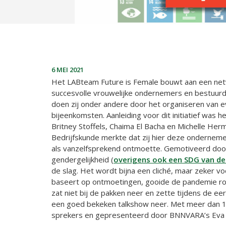
6 MEI 2021
Het LABteam Future is Female bouwt aan een ne
succesvolle vrouwelijke ondernemers en bestuurd
doen zij onder andere door het organiseren van
bijeenkomsten. Aanleiding voor dit initiatief was h
Britney Stoffels, Chaima El Bacha en Michelle Herm
Bedrijfskunde merkte dat zij hier deze onderneme
als vanzelfsprekend ontmoette. Gemotiveerd door
gendergelijkheid (
overigens ook een SDG van de
de slag. Het wordt bijna een cliché, maar zeker voor
baseert op ontmoetingen, gooide de pandemie ro
zat niet bij de pakken neer en zette tijdens de ee
een goed bekeken talkshow neer. Met meer dan 10
sprekers en gepresenteerd door BNNVARA’s Eva 