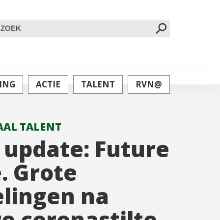
oeken
ar:
ING
ACTIE
TALENT
RVN@
AL TALENT
update: Future
. Grote
lingen na
e coronastilte.