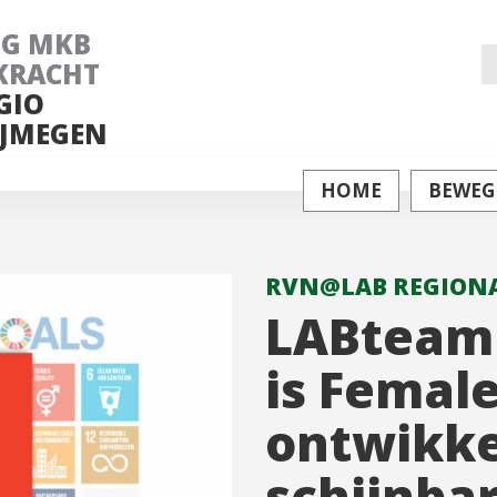
NG MKB
Z
KRACHT
GIO
na
JMEGEN
HOME
BEWEG
RVN@LAB REGIONA
LABteam 
is Female
ontwikke
schijnbar