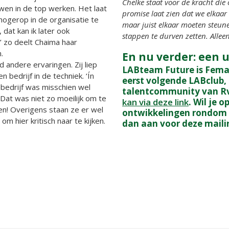
Chelke staat voor de kracht di
uwen in de top werken. Het laat
promise laat zien dat we elkaar
 hogerop in de organisatie te
maar juist elkaar moeten steune
dat kan ik later ook
stappen te durven zetten. Alle
.’’ zo deelt Chaima haar
.
En nu verder: een 
d andere ervaringen. Zij liep
LABteam Future is Female
n bedrijf in de techniek. ‘Ín
eerst volgende LABclub,
bedrijf was misschien wel
talentcommunity van Rv
Dat was niet zo moeilijk om te
kan via deze link
. Wil je 
en! Overigens staan ze er wel
ontwikkelingen rondom 
om hier kritisch naar te kijken.
dan aan voor deze maili