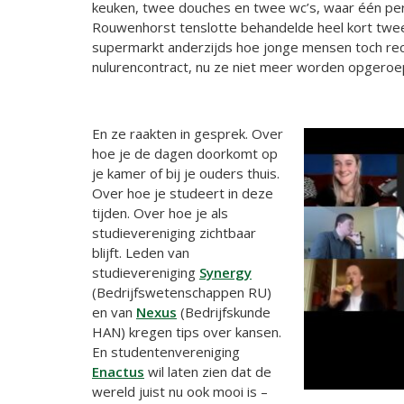
keuken, twee douches en twee wc’s, waar één pers
Rouwenhorst tenslotte behandelde heel kort twee 
supermarkt anderzijds hoe jonge mensen toch rec
nulurencontract, nu ze niet meer worden opgeroe
En ze raakten in gesprek. Over
hoe je de dagen doorkomt op
je kamer of bij je ouders thuis.
Over hoe je studeert in deze
tijden. Over hoe je als
studievereniging zichtbaar
blijft. Leden van
studievereniging
Synergy
(Bedrijfswetenschappen RU)
en van
Nexus
(Bedrijfskunde
HAN) kregen tips over kansen.
En studentenvereniging
Enactus
wil laten zien dat de
wereld juist nu ook mooi is –