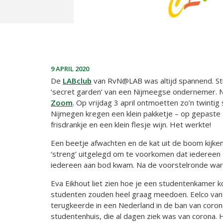
9 APRIL 2020
De
LABclub
van RvN@LAB was altijd spannend. St
‘secret garden’ van een Nijmeegse ondernemer. N
Zoom
. Op vrijdag 3 april ontmoetten zo’n twint
Nijmegen kregen een klein pakketje – op gepaste a
frisdrankje en een klein flesje wijn. Het werkte!
Een beetje afwachten en de kat uit de boom kijk
‘streng’ uitgelegd om te voorkomen dat iedereen 
iedereen aan bod kwam. Na de voorstelronde ware
Eva Eikhout liet zien hoe je een studentenkamer
studenten zouden heel graag meedoen. Eelco van M
terugkeerde in een Nederland in de ban van coron
studentenhuis, die al dagen ziek was van corona. H