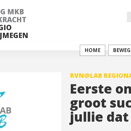
NG MKB
Z
KRACHT
GIO
na
JMEGEN
HOME
BEWEG
RVN@LAB REGIONA
Eerste o
groot suc
jullie da