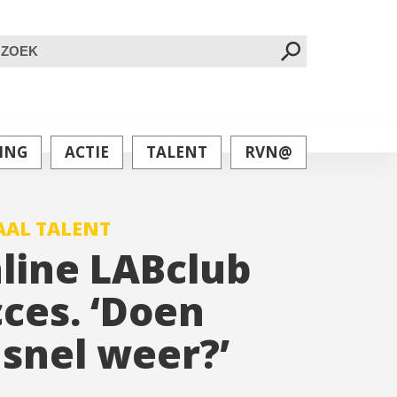
oeken
ar:
ING
ACTIE
TALENT
RVN@
AL TALENT
nline LABclub
ces. ‘Doen
t snel weer?’