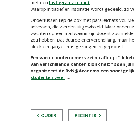
met een
Instagramaccount
waarop initiatief en inspiratie wordt gedeeld, zo v
Ondertussen liep de box met parallelchats vol. M
adressen, die werden uitgewisseld. Maar ondertu
wachten op een mail waarin zijn docent zou melden 
zou hebben. Dat duurde enerverend lang, maar he
bleek een jarige: er is gezongen en geproost.
Een van de ondernemers zei na afloop: “Ik he
van verschillende kanten klonk het: “Doen jull
organiseert de RvN@Academy een soortgelij
studenten weer
…
POST
OUDER
RECENTER
NAVIGATIE