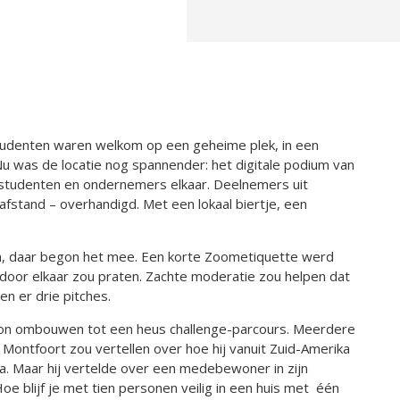
udenten waren welkom op een geheime plek, in een
u was de locatie nog spannender: het digitale podium van
ig studenten en ondernemers elkaar. Deelnemers uit
fstand – overhandigd. Met een lokaal biertje, een
en, daar begon het mee. Een korte Zoometiquette werd
door elkaar zou praten. Zachte moderatie zou helpen dat
n er drie pitches.
 kon ombouwen tot een heus challenge-parcours. Meerdere
ontfoort zou vertellen over hoe hij vanuit Zuid-Amerika
a. Maar hij vertelde over een medebewoner in zijn
oe blijf je met tien personen veilig in een huis met één