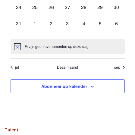
0
0
0
0
0
0
0
24
25
26
27
28
29
30
evenementen,
evenementen,
evenementen,
evenementen,
evenementen,
evenementen,
evenemen
0
0
0
0
0
0
0
31
1
2
3
4
5
6
evenementen,
evenementen,
evenementen,
evenementen,
evenementen,
evenementen,
eveneme
Er zijn geen evenementen op deze dag.
jul
Deze maand
sep
Abonneer op kalender
Talent