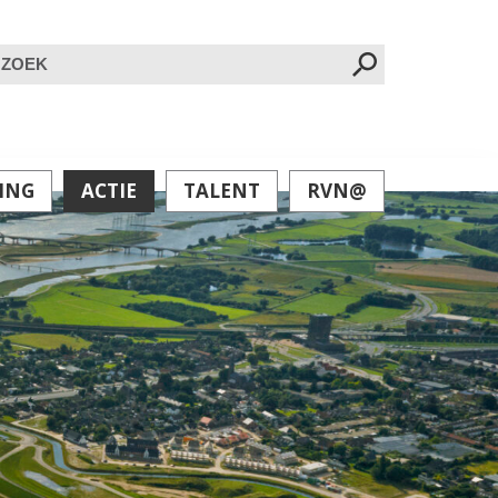
oeken
ar:
ING
ACTIE
TALENT
RVN@