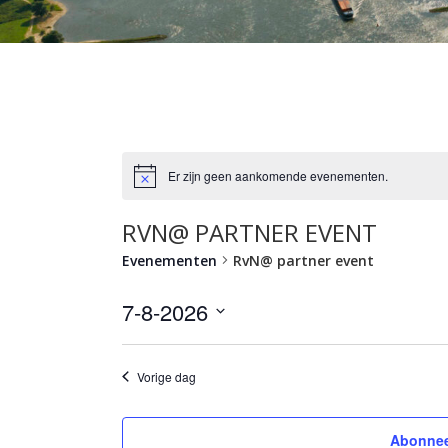
Er zijn geen aankomende evenementen.
RVN@ PARTNER EVENT
Evenementen
RvN@ partner event
7-8-2026
Selecteer
een
Vorige dag
datum.
Abonnee