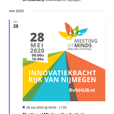
mei 2020
DO
28
Uitgelicht
28 mei 2020 @ 09:00
-
17:00