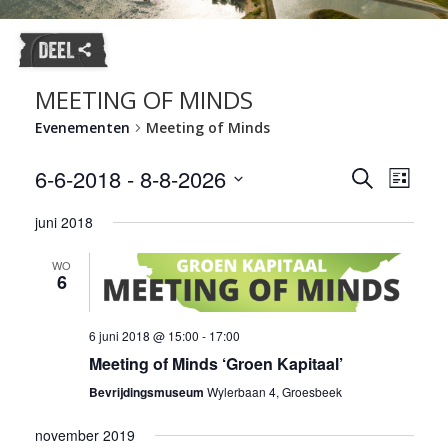
MEETING OF MINDS
Evenementen
Meeting of Minds
Evene
6-6-2018
 - 
8-8-2026
Evenemente
Zoeken
Lijst
weerg
Zoeken
Selecteer
naviga
en
juni 2018
een
datum.
weergeven
WO
navigatie
6
6 juni 2018 @ 15:00
-
17:00
Meeting of Minds ‘Groen Kapitaal’
Bevrijdingsmuseum
Wylerbaan 4, Groesbeek
november 2019