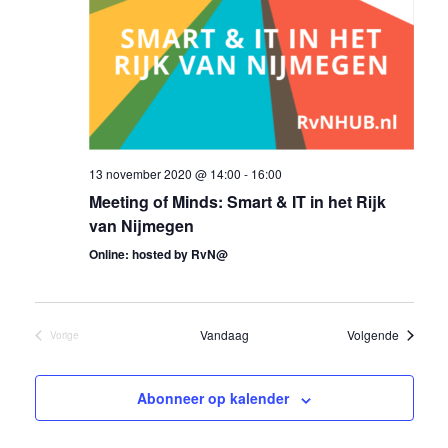
13 november 2020 @ 14:00
-
16:00
Meeting of Minds: Smart & IT in het Rijk
van Nijmegen
Online: hosted by RvN@
Eveneme
Vandaag
Volgende
Vorige
Evenementen
Abonneer op kalender