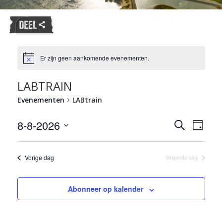
Er zijn geen aankomende evenementen.
LABTRAIN
Evenementen
LABtrain
Evene
8-8-2026
Evenemente
Zoeken
Dag
weerg
Zoeken
Selecteer
naviga
en
een
datum.
Vorige dag
weergeven
Volgende dag
navigatie
Abonneer op kalender