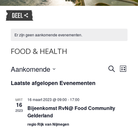
Er zijn geen aankomende evenementen.
FOOD & HEALTH
Evene
Aankomende
Evenemente
Zoeken
Lijst
weerg
Zoeken
Selecteer
naviga
Laatste afgelopen Evenementen
en
een
datum.
weergeven
navigatie
16 maart 2023 @ 09:00
-
17:00
MRT
16
Bijeenkomst RvN@ Food Community
2023
Gelderland
regio Rijk van Nijmegen