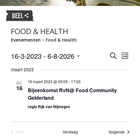
FOOD & HEALTH
Evenementen
Food & Health
Evene
16-3-2023
 - 
6-8-2026
Evenemente
Zoeken
Lijst
weerg
Zoeken
Selecteer
naviga
en
maart 2023
een
datum.
weergeven
16 maart 2023 @ 09:00
-
17:00
DO
navigatie
16
Bijeenkomst RvN@ Food Community
Gelderland
regio Rijk van Nijmegen
Eveneme
Vandaag
Volgende
Vorige
Evenementen