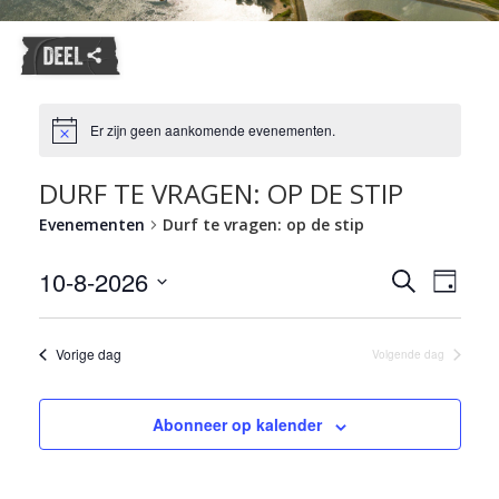
Er zijn geen aankomende evenementen.
DURF TE VRAGEN: OP DE STIP
Evenementen
Durf te vragen: op de stip
Evene
10-8-2026
Evenemente
Zoeken
Dag
weerg
Zoeken
Selecteer
naviga
en
een
datum.
Vorige dag
weergeven
Volgende dag
navigatie
Abonneer op kalender