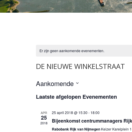
Er zijn geen aankomende evenementen.
DE NIEUWE WINKELSTRAAT
Aankomende
Selecteer
Laatste afgelopen Evenementen
een
datum.
25 april 2018 @ 15:30
-
18:00
APR
25
Bijeenkomst centrummanagers Rijk
2018
Rabobank Rijk van Nijmegen
Keizer Karelplein 