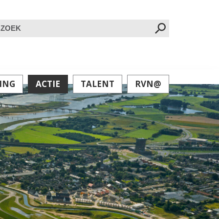
oeken
ar:
ING
ACTIE
TALENT
RVN@