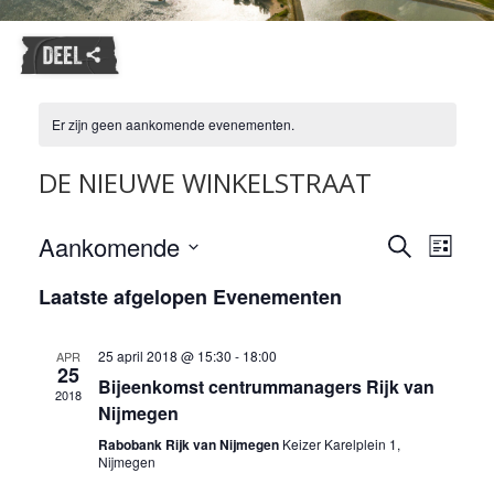
Er zijn geen aankomende evenementen.
DE NIEUWE WINKELSTRAAT
Evene
Aankomende
Evenemente
Zoeken
Lijst
weerg
Zoeken
Selecteer
naviga
Laatste afgelopen Evenementen
en
een
datum.
weergeven
navigatie
25 april 2018 @ 15:30
-
18:00
APR
25
Bijeenkomst centrummanagers Rijk van
2018
Nijmegen
Rabobank Rijk van Nijmegen
Keizer Karelplein 1,
Nijmegen