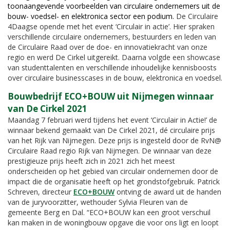
toonaangevende voorbeelden van circulaire ondernemers uit de
bouw- voedsel- en elektronica sector een podium.
De Circulaire
4Daagse opende met het event ‘Circulair in actie’. Hier spraken
verschillende circulaire ondernemers, bestuurders en leden van
de Circulaire Raad over de doe- en innovatiekracht van onze
regio en werd De Cirkel uitgereikt. Daarna volgde een showcase
van studenttalenten en verschillende inhoudelijke kennisboosts
over circulaire businesscases in de bouw, elektronica en voedsel.
Bouwbedrijf ECO+BOUW uit Nijmegen winnaar
van De Cirkel 2021
Maandag 7 februari werd tijdens het event ‘Circulair in Actie!’ de
winnaar bekend gemaakt van De Cirkel 2021, dé circulaire prijs
van het Rijk van Nijmegen. Deze prijs is ingesteld door de RvN@
Circulaire Raad regio Rijk van Nijmegen. De winnaar van deze
prestigieuze prijs heeft zich in 2021 zich het meest
onderscheiden op het gebied van circulair ondernemen door de
impact die de organisatie heeft op het grondstofgebruik. Patrick
Schreven, directeur
ECO+BOUW
ontving de award uit de handen
van de juryvoorzitter, wethouder Sylvia Fleuren van de
gemeente Berg en Dal. “ECO+BOUW kan een groot verschuil
kan maken in de woningbouw opgave die voor ons ligt en loopt