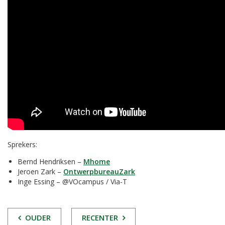
Sprekers:
Bernd Hendriksen –
Mhome
Jeroen Zark –
OntwerpbureauZark
Inge Essing – @VOcampus / Via-T
POST
OUDER
RECENTER