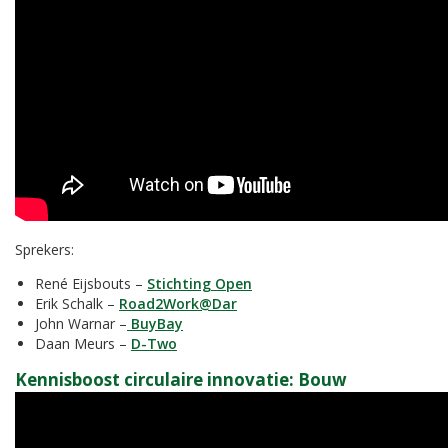
Sprekers:
René Eijsbouts –
Stichting Open
Erik Schalk –
Road2Work@Dar
John Warnar –
BuyBay
Daan Meurs –
D-Two
Kennisboost circulaire innovatie:
Bouw