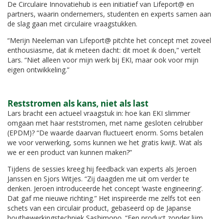
De Circulaire Innovatiehub is een initiatief van Lifeport@ en
partners, waarin ondernemers, studenten en experts samen aan
de slag gaan met circulaire vraagstukken.
“Merijn Neeleman van Lifeport@ pitchte het concept met zoveel
enthousiasme, dat ik meteen dacht: dit moet ik doen,” vertelt
Lars. “Niet alleen voor mijn werk bij EKI, maar ook voor mijn
eigen ontwikkeling.”
Reststromen als kans, niet als last
Lars bracht een actueel vraagstuk in: hoe kan EKI slimmer
omgaan met haar reststromen, met name gesloten celrubber
(EPDM)? “De waarde daarvan fluctueert enorm. Soms betalen
we voor verwerking, soms kunnen we het gratis kwijt. Wat als
we er een product van kunnen maken?”
Tijdens de sessies kreeg hij feedback van experts als Jeroen
Janssen en Sjors Witjes. “Zij daagden me uit om verder te
denken. Jeroen introduceerde het concept ‘waste engineering’.
Dat gaf me nieuwe richting.” Het inspireerde me zelfs tot een
schets van een circulair product, gebaseerd op de Japanse
houtbewerkingstechniek Sashimono. “Een product zonder lijm,