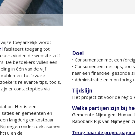
 wijze toegankelijk wordt
nl
faciliteert toegang tot
Doel
zoekers vinden de website zelf
• Consumenten met een (dreige
s. De bezoekers vullen een
• Consumenten met tips, tool
ling in één van de vijf
naar een financieel gezonde si
 problemen’ tot ‘zware
• Administratie en monitoring m
zoekers relevante tips, tools,
ijn er contactopties via
Tijdslijn
Het project zit voor de regio
ndation. Het is een
Welke partijen zijn bij h
nisaties en gemeenten en
Gemeente Nijmegen, Humanitas 
een langdurig en kostbaar
Rabobank Rijk van Nijmegen zij
an Nijmegen onderzoekt samen
Terug naar de projectpagina
ht10 en de