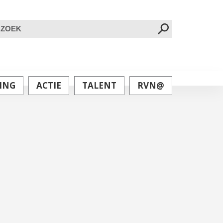
oeken
ar:
ING
ACTIE
TALENT
RVN@