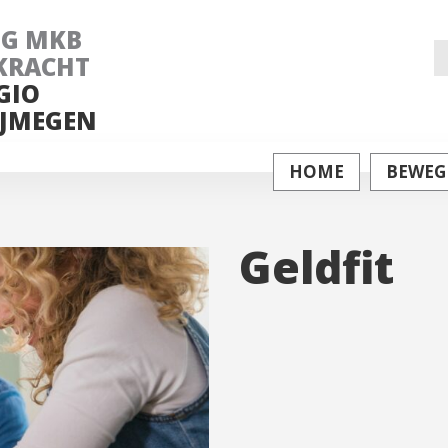
NG MKB
Z
KRACHT
GIO
na
JMEGEN
HOME
BEWEG
Geldfit