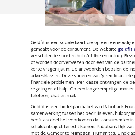
Geldfit is een sociale kaart die op een eenvoudige
gemaakt voor de consument. De website
geldfit.
verschillende soorten hulp (offline en online). Be
of worden doorverwezen door een van de partner
korte vragenlijst in. De antwoorden bepalen de inde
adviesklassen. Deze variëren van ‘geen financiële
financiële problemen’. Per klasse ontvangen de be
regelingen of hulp. Op een laagdrempelige manier z
telefoon, chat en mail.
Geldfit is een landelijk initiatief van Rabobank Fou
samenwerking tussen het bedrijfsleven, hulporga
heeft als doel het voorkomen dat consumenten in 
schuldentraject terecht komen. Rabobank Rijk v
met de Gemeente Nijmegen, Humanitas, Bindkrac