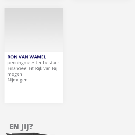
RON VAN WAMEL
pen­ning­mees­ter be­stuur
Fi­nan­ci­eel Fit Rijk van Nij­
me­gen
Nijmegen
EN JIJ?