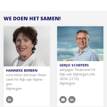
WE DOEN HET SAMEN!
GERJO SCHEPERS
aan­ja­ger Fi­nan­ci­eel Fit
HANNEKE BERBEN
Rijk van Nij­me­gen (06
voor­zit­ter be­stuur Fi­nan­
2856 2270)
ci­eel Fit Rijk van Nij­me­
Nijmegen
gen
Nijmegen