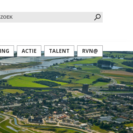
oeken
ar:
ING
ACTIE
TALENT
RVN@