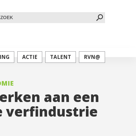
oeken
ar:
ING
ACTIE
TALENT
RVN@
OMIE
erken aan een
e verfindustrie