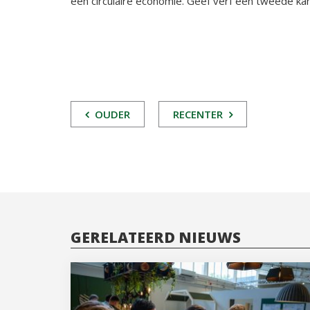
een circulaire economie. Geef verf een tweede ka
POST
OUDER
RECENTER
NAVIGATIE
GERELATEERD NIEUWS