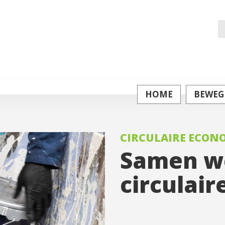
Z
na
HOME
BEWEG
CIRCULAIRE ECON
Samen w
circulair