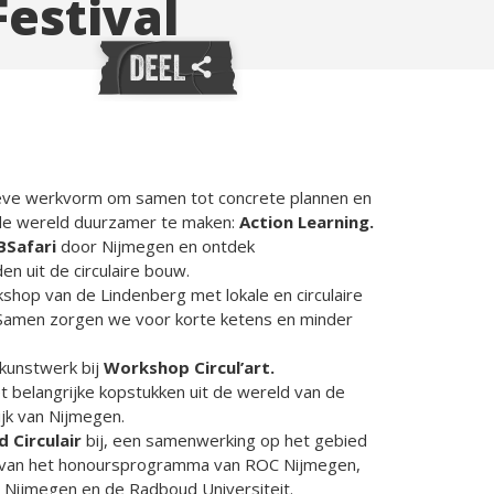
Festival
eve werkvorm om samen tot concrete plannen en
de wereld duurzamer te maken:
Action Learning.
BSafari
door Nijmegen en ontdek
 uit de circulaire bouw.
hop van de Lindenberg met lokale en circulaire
 Samen zorgen we voor korte ketens en minder
 kunstwerk bij
Workshop Circul’art.
et belangrijke kopstukken uit de wereld van de
ijk van Nijmegen.
 Circulair
bij, een samenwerking op het gebied
it van het honoursprogramma van ROC Nijmegen,
Nijmegen en de Radboud Universiteit.