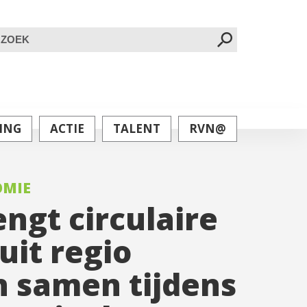
oeken
ar:
ING
ACTIE
TALENT
RVN@
OMIE
ngt circulaire
uit regio
 samen tijdens