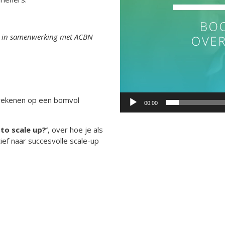
vN@ in samenwerking met ACBN
g rekenen op een bomvol
00:00
to scale up?’
, over hoe je als
tief naar succesvolle scale-up