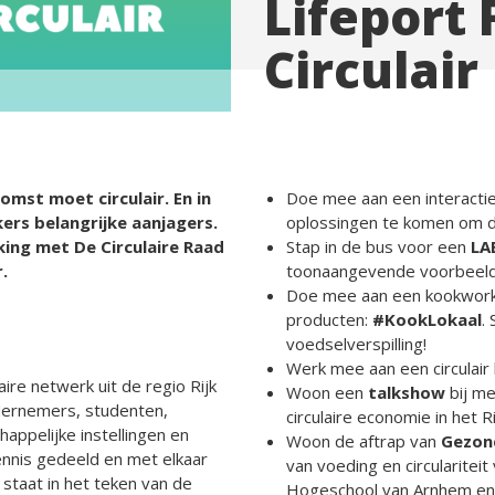
Lifeport 
Circulair
omst moet circulair. En in
Doe mee aan een interacti
ers belangrijke aanjagers.
oplossingen te komen om 
ing met De Circulaire Raad
Stap in de bus voor een
LA
.
toonaangevende voorbeelden
Doe mee aan een kookworks
producten:
#KookLokaal
.
voedselverspilling!
Werk mee aan een circulair
aire netwerk uit de regio Rijk
Woon een
talkshow
bij m
ndernemers, studenten,
circulaire economie in het R
ppelijke instellingen en
Woon de aftrap van
Gezond
ennis gedeeld en met elkaar
van voeding en circularite
staat in het teken van de
Hogeschool van Arnhem en 