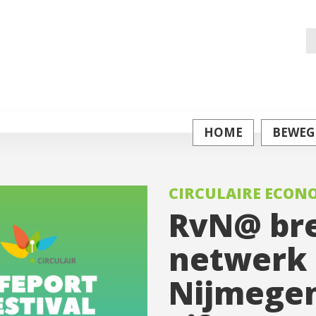
Z
na
HOME
BEWEG
CIRCULAIRE ECON
RvN@ bre
netwerk 
Nijmegen