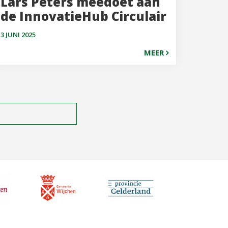
Lars Peters meedoet aan
de InnovatieHub Circulair
3 JUNI 2025
MEER