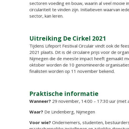
sectoren voeding en bouw, waarin al veel mooie in
circulariteit te vinden zijn. Initiatieven waarvan ie
sector, kan leren.
Uitreiking De Cirkel 2021
Tijdens Lifeport Festival Circulair vindt ook de fees
2021 plaats. Dit is dé circulaire prijs voor de organ
Nijmegen die de meeste impact heeft gemaakt me
oktober worden de 10 genomineerde organisatie
finalisten worden op 11 november bekend.
Praktische informatie
Wanneer?
29 november, 14:00 – 17:30 uur (met 
Waar?
De Lindenberg, Nijmegen
Voor wie?
Ondernemers, studenten, bestuurder
maatschappelijke instellingen en zakelijke dienstve