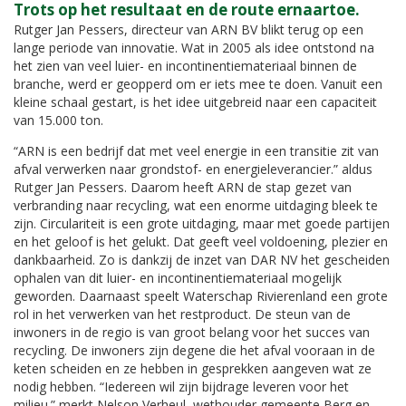
Trots op het resultaat en de route ernaartoe.
Rutger Jan Pessers, directeur van ARN BV blikt terug op een
lange periode van innovatie. Wat in 2005 als idee ontstond na
het zien van veel luier- en incontinentiemateriaal binnen de
branche, werd er geopperd om er iets mee te doen. Vanuit een
kleine schaal gestart, is het idee uitgebreid naar een capaciteit
van 15.000 ton.
“ARN is een bedrijf dat met veel energie in een transitie zit van
afval verwerken naar grondstof- en energieleverancier.” aldus
Rutger Jan Pessers. Daarom heeft ARN de stap gezet van
verbranding naar recycling, wat een enorme uitdaging bleek te
zijn. Circulariteit is een grote uitdaging, maar met goede partijen
en het geloof is het gelukt. Dat geeft veel voldoening, plezier en
dankbaarheid. Zo is dankzij de inzet van DAR NV het gescheiden
ophalen van dit luier- en incontinentiemateriaal mogelijk
geworden. Daarnaast speelt Waterschap Rivierenland een grote
rol in het verwerken van het restproduct. De steun van de
inwoners in de regio is van groot belang voor het succes van
recycling. De inwoners zijn degene die het afval vooraan in de
keten scheiden en ze hebben in gesprekken aangeven wat ze
nodig hebben. “Iedereen wil zijn bijdrage leveren voor het
milieu.” merkt Nelson Verheul, wethouder gemeente Berg en