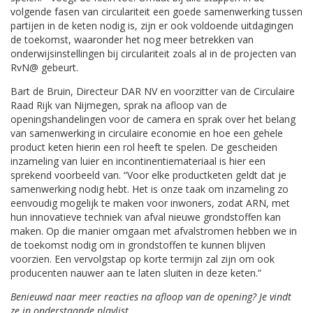
volgende fasen van circulariteit een goede samenwerking tussen
partijen in de keten nodig is, zijn er ook voldoende uitdagingen
de toekomst, waaronder het nog meer betrekken van
onderwijsinstellingen bij circulariteit zoals al in de projecten van
RvN@ gebeurt.
Bart de Bruin, Directeur DAR NV en voorzitter van de Circulaire
Raad Rijk van Nijmegen, sprak na afloop van de
openingshandelingen voor de camera en sprak over het belang
van samenwerking in circulaire economie en hoe een gehele
product keten hierin een rol heeft te spelen. De gescheiden
inzameling van luier en incontinentiemateriaal is hier een
sprekend voorbeeld van. “Voor elke productketen geldt dat je
samenwerking nodig hebt. Het is onze taak om inzameling zo
eenvoudig mogelijk te maken voor inwoners, zodat ARN, met
hun innovatieve techniek van afval nieuwe grondstoffen kan
maken. Op die manier omgaan met afvalstromen hebben we in
de toekomst nodig om in grondstoffen te kunnen blijven
voorzien. Een vervolgstap op korte termijn zal zijn om ook
producenten nauwer aan te laten sluiten in deze keten.”
Benieuwd naar meer reacties na afloop van de opening? Je vindt
ze in onderstaande playlist