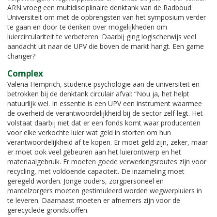
ARN vroeg een multidisciplinaire denktank van de Radboud
Universiteit om met de opbrengsten van het symposium verder
te gaan en door te denken over mogelijkheden om
luiercirculariteit te verbeteren. Daarbij ging logischerwijs veel
aandacht uit naar de UPV die boven de markt hangt. Een game
changer?
Complex
Valena Hemprich, studente psychologie aan de universiteit en
betrokken bij de denktank circulair afval: “Nou ja, het helpt
natuurlijk wel. In essentie is een UPV een instrument waarmee
de overheid de verantwoordelijkheid bij de sector zelf legt. Het
volstaat daarbij niet dat er een fonds komt waar producenten
voor elke verkochte luier wat geld in storten om hun
verantwoordelijkheid af te kopen. Er moet geld zijn, zeker, maar
er moet ook veel gebeuren aan het luierontwerp en het
materiaalgebruik. Er moeten goede verwerkingsroutes zijn voor
recycling, met voldoende capaciteit. De inzameling moet
geregeld worden. Jonge ouders, zorgpersoneel en
mantelzorgers moeten gestimuleerd worden wegwerpluiers in
te leveren. Daarnaast moeten er afnemers zijn voor de
gerecyclede grondstoffen.