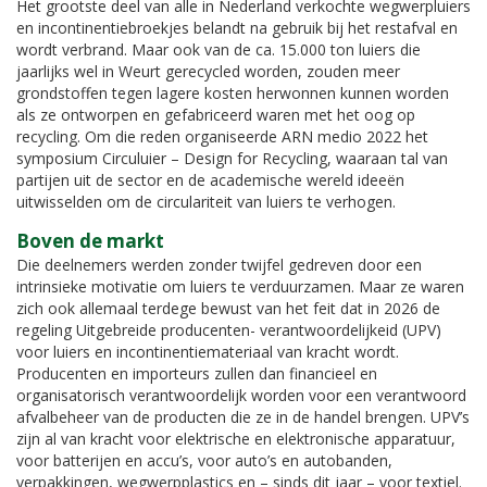
Het grootste deel van alle in Nederland verkochte wegwerpluiers
en incontinentiebroekjes belandt na gebruik bij het restafval en
wordt verbrand. Maar ook van de ca. 15.000 ton luiers die
jaarlijks wel in Weurt gerecycled worden, zouden meer
grondstoffen tegen lagere kosten herwonnen kunnen worden
als ze ontworpen en gefabriceerd waren met het oog op
recycling. Om die reden organiseerde ARN medio 2022 het
symposium Circuluier – Design for Recycling, waaraan tal van
partijen uit de sector en de academische wereld ideeën
uitwisselden om de circulariteit van luiers te verhogen.
Boven de markt
Die deelnemers werden zonder twijfel gedreven door een
intrinsieke motivatie om luiers te verduurzamen. Maar ze waren
zich ook allemaal terdege bewust van het feit dat in 2026 de
regeling Uitgebreide producenten- verantwoordelijkeid (UPV)
voor luiers en incontinentiemateriaal van kracht wordt.
Producenten en importeurs zullen dan financieel en
organisatorisch verantwoordelijk worden voor een verantwoord
afvalbeheer van de producten die ze in de handel brengen. UPV’s
zijn al van kracht voor elektrische en elektronische apparatuur,
voor batterijen en accu’s, voor auto’s en autobanden,
verpakkingen, wegwerpplastics en – sinds dit jaar – voor textiel.