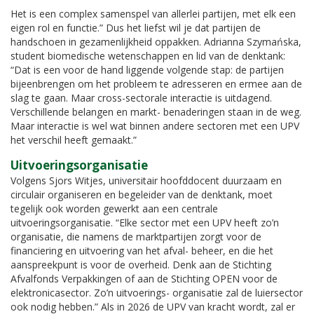
Het is een complex samenspel van allerlei partijen, met elk een
eigen rol en functie.” Dus het liefst wil je dat partijen de
handschoen in gezamenlijkheid oppakken. Adrianna Szymańska,
student biomedische wetenschappen en lid van de denktank:
“Dat is een voor de hand liggende volgende stap: de partijen
bijeenbrengen om het probleem te adresseren en ermee aan de
slag te gaan. Maar cross-sectorale interactie is uitdagend.
Verschillende belangen en markt- benaderingen staan in de weg.
Maar interactie is wel wat binnen andere sectoren met een UPV
het verschil heeft gemaakt.”
Uitvoeringsorganisatie
Volgens Sjors Witjes, universitair hoofddocent duurzaam en
circulair organiseren en begeleider van de denktank, moet
tegelijk ook worden gewerkt aan een centrale
uitvoeringsorganisatie. “Elke sector met een UPV heeft zo’n
organisatie, die namens de marktpartijen zorgt voor de
financiering en uitvoering van het afval- beheer, en die het
aanspreekpunt is voor de overheid. Denk aan de Stichting
Afvalfonds Verpakkingen of aan de Stichting OPEN voor de
elektronicasector. Zo’n uitvoerings- organisatie zal de luiersector
ook nodig hebben.” Als in 2026 de UPV van kracht wordt, zal er