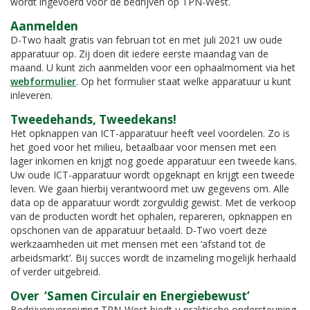
wordt ingevoerd voor de bedrijven op TPN-West.
Aanmelden
D-Two haalt gratis van februari tot en met juli 2021 uw oude
apparatuur op. Zij doen dit iedere eerste maandag van de
maand. U kunt zich aanmelden voor een ophaalmoment via het
webformulier
. Op het formulier staat welke apparatuur u kunt
inleveren.
Tweedehands, Tweedekans!
Het opknappen van ICT-apparatuur heeft veel voordelen. Zo is
het goed voor het milieu, betaalbaar voor mensen met een
lager inkomen en krijgt nog goede apparatuur een tweede kans.
Uw oude ICT-apparatuur wordt opgeknapt en krijgt een tweede
leven. We gaan hierbij verantwoord met uw gegevens om. Alle
data op de apparatuur wordt zorgvuldig gewist. Met de verkoop
van de producten wordt het ophalen, repareren, opknappen en
opschonen van de apparatuur betaald. D-Two voert deze
werkzaamheden uit met mensen met een ‘afstand tot de
arbeidsmarkt’. Bij succes wordt de inzameling mogelijk herhaald
of verder uitgebreid.
Over ‘Samen Circulair en Energiebewust’
Bedrijvenvereniging TPN-West biedt u praktische ondersteuning