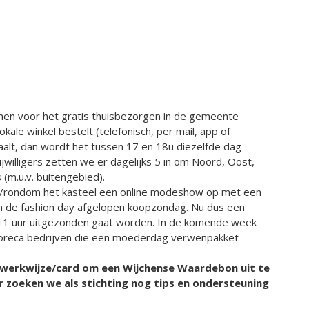
n voor het gratis thuisbezorgen in de gemeente
lokale winkel bestelt (telefonisch, per mail, app of
taalt, dan wordt het tussen 17 en 18u diezelfde dag
jwilligers zetten we er dagelijks 5 in om Noord, Oost,
(m.u.v. buitengebied).
/rondom het kasteel een online modeshow op met een
an de fashion day afgelopen koopzondag. Nu dus een
 11 uur uitgezonden gaat worden. In de komende week
horeca bedrijven die een moederdag verwenpakket
te werkwijze/card om een Wijchense Waardebon uit te
r zoeken we als stichting nog tips en ondersteuning