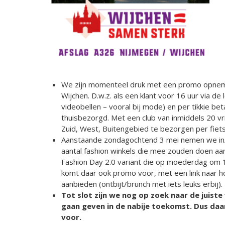
We zijn momenteel druk met een promo opneme
Wijchen. D.w.z. als een klant voor 16 uur via de 
videobellen – vooral bij mode) en per tikkie be
thuisbezorgd. Met een club van inmiddels 20 vri
Zuid, West, Buitengebied te bezorgen per fiets 
Aanstaande zondagochtend 3 mei nemen we in
aantal fashion winkels die mee zouden doen a
Fashion Day 2.0 variant die op moederdag om
komt daar ook promo voor, met een link naar 
aanbieden (ontbijt/brunch met iets leuks erbij).
Tot slot zijn we nog op zoek naar de juis
gaan geven in de nabije toekomst. Dus daa
voor.