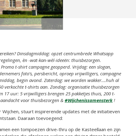
bereiken? Dinsdagmiddag: opzet centrumbrede Whatsapp
regelingen, èn -wat-kan-wèl-ideeën: thuisbezorgen.
 Promo t-shirt campagne geopperd. Vrijdag: een slogan,
ernemers foto’s, persbericht, oproep vrijwilligers, campagne
e middag, begin avond. Zaterdag: we worden wakker….huh al
 150 verkochte t-shirts aan. Zondag: organisatie thuisbezorgen
m 17 uur: 5 vrijwilligers brengen 25 pakketjes thuis, 200 t-
 aandacht voor thuisbezorgen &
#Wijchenissamensterk
!
ijchen, stuurt inspirerende updates met de initiatieven
 ontstaan. Daaraan toevoegend:
men een tompoezen drive-thru op de Kasteellaan en zijn
edanken die afgelopen weken een driving dinner besteld