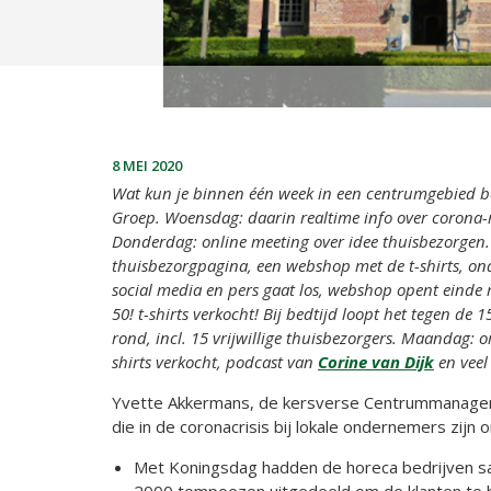
8 MEI 2020
Wat kun je binnen één week in een centrumgebied 
Groep. Woensdag: daarin realtime info over corona-
Donderdag: online meeting over idee thuisbezorgen.
thuisbezorgpagina, een webshop met de t-shirts, ond
social media en pers gaat los, webshop opent eind
50! t-shirts verkocht! Bij bedtijd loopt het tegen de
rond, incl. 15 vrijwillige thuisbezorgers. Maandag: o
shirts verkocht, podcast van
Corine van Dijk
en veel
Yvette Akkermans, de kersverse Centrummanager W
die in de coronacrisis bij lokale ondernemers zijn
Met Koningsdag hadden de horeca bedrijven sa
2000 tompoezen uitgedeeld om de klanten te b