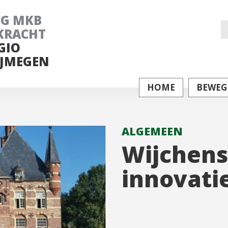
NG MKB
Z
KRACHT
GIO
na
JMEGEN
HOME
BEWEG
ALGEMEEN
Wijchense
innovatie