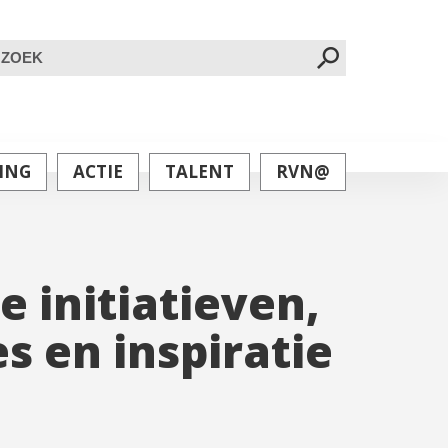
oeken
ar:
ING
ACTIE
TALENT
RVN@
 initiatieven,
s en inspiratie