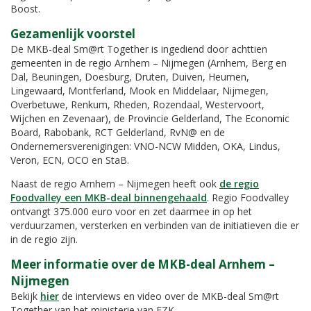
Boost.
Gezamenlijk voorstel
De MKB-deal Sm@rt Together is ingediend door achttien
gemeenten in de regio Arnhem – Nijmegen (Arnhem, Berg en
Dal, Beuningen, Doesburg, Druten, Duiven, Heumen,
Lingewaard, Montferland, Mook en Middelaar, Nijmegen,
Overbetuwe, Renkum, Rheden, Rozendaal, Westervoort,
Wijchen en Zevenaar), de Provincie Gelderland, The Economic
Board, Rabobank, RCT Gelderland, RvN@ en de
Ondernemersverenigingen: VNO-NCW Midden, OKA, Lindus,
Veron, ECN, OCO en StaB.
Naast de regio Arnhem – Nijmegen heeft ook
de regio
Foodvalley een MKB-deal binnengehaald
. Regio Foodvalley
ontvangt 375.000 euro voor en zet daarmee in op het
verduurzamen, versterken en verbinden van de initiatieven die er
in de regio zijn.
Meer informatie over de MKB-deal Arnhem –
Nijmegen
Bekijk
hier
de interviews en video over de MKB-deal Sm@rt
Together van het ministerie van EZK.