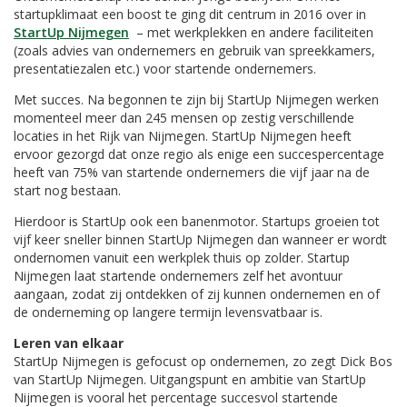
startupklimaat een boost te ging dit centrum in 2016 over in
StartUp Nijmegen
– met werkplekken en andere faciliteiten
(zoals advies van ondernemers en gebruik van spreekkamers,
presentatiezalen etc.) voor startende ondernemers.
Met succes. Na begonnen te zijn bij StartUp Nijmegen werken
momenteel meer dan 245 mensen op zestig verschillende
locaties in het Rijk van Nijmegen. StartUp Nijmegen heeft
ervoor gezorgd dat onze regio als enige een succespercentage
heeft van 75% van startende ondernemers die vijf jaar na de
start nog bestaan.
Hierdoor is StartUp ook een banenmotor. Startups groeien tot
vijf keer sneller binnen StartUp Nijmegen dan wanneer er wordt
ondernomen vanuit een werkplek thuis op zolder. Startup
Nijmegen laat startende ondernemers zelf het avontuur
aangaan, zodat zij ontdekken of zij kunnen ondernemen en of
de onderneming op langere termijn levensvatbaar is.
Leren van elkaar
StartUp Nijmegen is gefocust op ondernemen, zo zegt Dick Bos
van StartUp Nijmegen. Uitgangspunt en ambitie van StartUp
Nijmegen is vooral het percentage succesvol startende