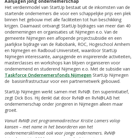
Aanjagen jong ondernemerschap
Het verdienmodel van StartUp bestaat uit de inkomsten van de
startende ondernemers die voor een schappelijke prijs een plek
binnen het gebouw met alle faciliteiten tot hun beschikking
krijgen. Daarnaast ontvangt StartUp bijdrages van meer dan 40
ondernemingen en organisaties uit Nijmegen e.o. Van de
gemeente Nijmegen een aflopende projectsubsidie en een
jaarlijkse bijdrage van de Rabobank, ROC, Hogeschool Arnhem
en Nijmegen en Radboud Universiteit, waardoor StartUp
Nijmegen interessante, aanjagende en inspirerende activiteiten,
masterclasses en workshops kan blijven organiseren voor
ondernemend en studerend Nijmegen e.o. Met de subsidie van
Taskforce Ondernemersfonds Nijmegen
StartUp Nijmegen
de basisinfrastructuur voor een partnernetwerk gebouwd.
StartUp Nijmegen werkt samen met RvN@. Een superinitiatief,
zegt Dick Bos. Hij denkt dat door RvN@ en RvN@LAB het
ondernemerschap onder jongeren in Nijmegen alleen maar
groeit.
Vanuit RvN@ ziet programmadirecteur Kristie Lamers volop
kansen – met name in het bevorderen van het
ondernemersklimaat ook voor jonge ondernemers. RvN@