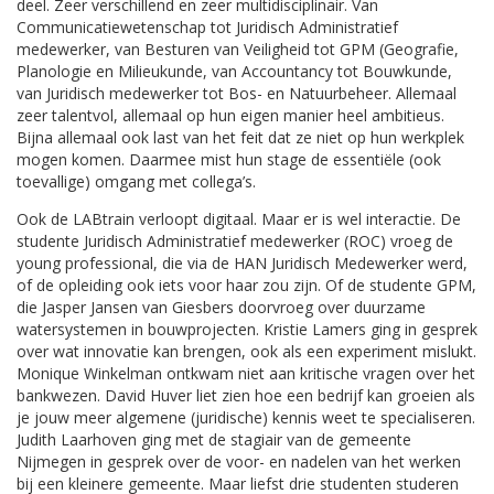
deel. Zeer verschillend en zeer multidisciplinair. Van
Communicatiewetenschap tot Juridisch Administratief
medewerker, van Besturen van Veiligheid tot GPM (Geografie,
Planologie en Milieukunde, van Accountancy tot Bouwkunde,
van Juridisch medewerker tot Bos- en Natuurbeheer. Allemaal
zeer talentvol, allemaal op hun eigen manier heel ambitieus.
Bijna allemaal ook last van het feit dat ze niet op hun werkplek
mogen komen. Daarmee mist hun stage de essentiële (ook
toevallige) omgang met collega’s.
Ook de LABtrain verloopt digitaal. Maar er is wel interactie. De
studente Juridisch Administratief medewerker (ROC) vroeg de
young professional, die via de HAN Juridisch Medewerker werd,
of de opleiding ook iets voor haar zou zijn. Of de studente GPM,
die Jasper Jansen van Giesbers doorvroeg over duurzame
watersystemen in bouwprojecten. Kristie Lamers ging in gesprek
over wat innovatie kan brengen, ook als een experiment mislukt.
Monique Winkelman ontkwam niet aan kritische vragen over het
bankwezen. David Huver liet zien hoe een bedrijf kan groeien als
je jouw meer algemene (juridische) kennis weet te specialiseren.
Judith Laarhoven ging met de stagiair van de gemeente
Nijmegen in gesprek over de voor- en nadelen van het werken
bij een kleinere gemeente. Maar liefst drie studenten studeren