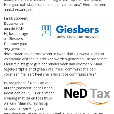
Hoe gaat dat: stage lopen in tijden van corona? Hieronder een
aantal ervaringen.
Faruk studeert
Bouwkunde
aan de HAN.
Hij loopt stage
bij Giesbers.
De bouw gaat
nog gewoon
door, maar op kantoor wordt in twee shifts gewerkt zodat er
voldoende afstand in acht kan worden genomen. Hierdoor ziet
Faruk zijn stagebegeleider minder vaak dan voorheen. Maar
tegelijkertijd is er (digitaal) veel meer communicatie dan
voorheen. “Je leert heel snel efficiënt te communiceren.”
Bij stagebedrijf Ned Tax van
Rutger (masterstudent Fiscaal
Recht aan de RU) is er al meer
ervaring met (af en toe) thuis
werken. Maar nu, als hij op
kantoor is, werkt hij daar
geïsoleerd en zijn er zo min mogelijk face to face-contacten.