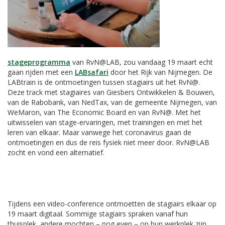
stageprogramma
van RvN@LAB, zou vandaag 19 maart echt
gaan rijden met een
LABsafari
door het Rijk van Nijmegen. De
LABtrain is de ontmoetingen tussen stagiairs uit het RvN@.
Deze track met stagiaires van Giesbers Ontwikkelen & Bouwen,
van de Rabobank, van NedTax, van de gemeente Nijmegen, van
WeMaron, van The Economic Board en van RvN@. Met het
uitwisselen van stage-ervaringen, met trainingen en met het
leren van elkaar. Maar vanwege het coronavirus gaan de
ontmoetingen en dus de reis fysiek niet meer door. RvN@LAB
zocht en vond een alternatief.
Tijdens een video-conference ontmoetten de stagiairs elkaar op
19 maart digitaal. Sommige stagiairs spraken vanaf hun
thuisplek, andere mochten – nog even – op hun werkplek zijn.