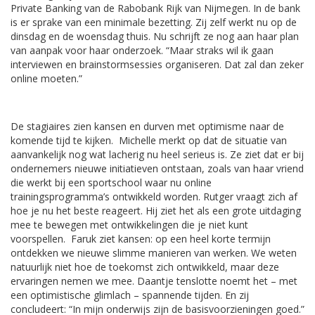
Private Banking van de Rabobank Rijk van Nijmegen. In de bank
is er sprake van een minimale bezetting. Zij zelf werkt nu op de
dinsdag en de woensdag thuis. Nu schrijft ze nog aan haar plan
van aanpak voor haar onderzoek. “Maar straks wil ik gaan
interviewen en brainstormsessies organiseren. Dat zal dan zeker
online moeten.”
De stagiaires zien kansen en durven met optimisme naar de
komende tijd te kijken. Michelle merkt op dat de situatie van
aanvankelijk nog wat lacherig nu heel serieus is. Ze ziet dat er bij
ondernemers nieuwe initiatieven ontstaan, zoals van haar vriend
die werkt bij een sportschool waar nu online
trainingsprogramma’s ontwikkeld worden. Rutger vraagt zich af
hoe je nu het beste reageert. Hij ziet het als een grote uitdaging
mee te bewegen met ontwikkelingen die je niet kunt
voorspellen. Faruk ziet kansen: op een heel korte termijn
ontdekken we nieuwe slimme manieren van werken. We weten
natuurlijk niet hoe de toekomst zich ontwikkeld, maar deze
ervaringen nemen we mee. Daantje tenslotte noemt het – met
een optimistische glimlach – spannende tijden. En zij
concludeert: “In mijn onderwijs zijn de basisvoorzieningen goed.”