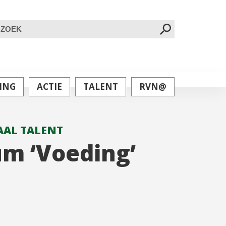
oeken
ar:
ING
ACTIE
TALENT
RVN@
AL TALENT
m ‘Voeding’