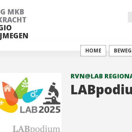
NG MKB
Z
KRACHT
GIO
na
JMEGEN
HOME
BEWEG
RVN@LAB REGIONA
LABpodiu