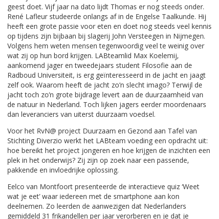
geest doet. Vijf jaar na dato lijdt Thomas er nog steeds onder.
René Lafleur studeerde onlangs af in de Engelse Taalkunde. Hij
heeft een grote passie voor eten en doet nog steeds veel kennis
op tijdens zijn bijbaan bij slagerij John Versteegen in Nijmegen.
Volgens hem weten mensen tegenwoordig veel te weinig over
wat zij op hun bord krijgen. LABteamlid Max Koelemij,
aankomend jager en tweedejaars student Filosofie aan de
Radboud Universiteit, is erg geïnteresseerd in de jacht en jaagt
zelf ook. Waarom heeft de jacht zo’n slecht imago? Terwijl de
jacht toch zo’n grote bijdrage levert aan de duurzaamheid van
de natuur in Nederland. Toch lijken jagers eerder moordenaars
dan leveranciers van uiterst duurzaam voedsel.
Voor het RvN@ project Duurzaam en Gezond aan Tafel van
Stichting Diverzio werkt het LABteam voeding een opdracht uit:
hoe bereikt het project jongeren en hoe krijgen de inzichten een
plek in het onderwijs? Zij zijn op zoek naar een passende,
pakkende en invloedrijke oplossing.
Eelco van Montfoort presenteerde de interactieve quiz ‘Weet
wat je eet’ waar iedereen met de smartphone aan kon
deelnemen. Zo leerden de aanwezigen dat Nederlanders
gemiddeld 31 frikandellen per jaar verorberen en je dat je