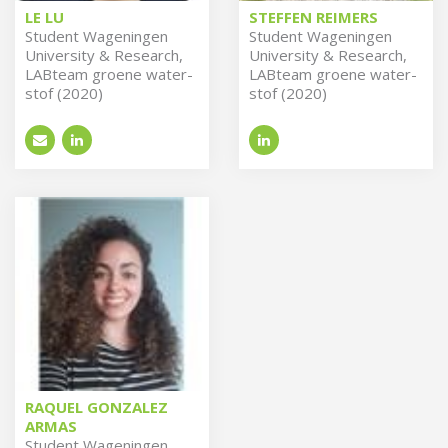
LE LU
STEFFEN REIMERS
Stu­dent Wa­ge­nin­gen
Stu­dent Wa­ge­nin­gen
Uni­ver­si­ty & Re­search,
Uni­ver­si­ty & Re­search,
LAB­team groe­ne wa­ter­
LAB­team groe­ne wa­ter­
stof (2020)
stof (2020)
RAQUEL GONZALEZ
ARMAS
Stu­dent Wa­ge­nin­gen