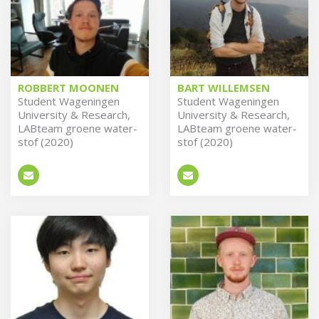
ROBBERT MOONEN
BART WILLEMSEN
Stu­dent Wa­ge­nin­gen
Stu­dent Wa­ge­nin­gen
Uni­ver­si­ty & Re­search,
Uni­ver­si­ty & Re­search,
LAB­team groe­ne wa­ter­
LAB­team groe­ne wa­ter­
stof (2020)
stof (2020)