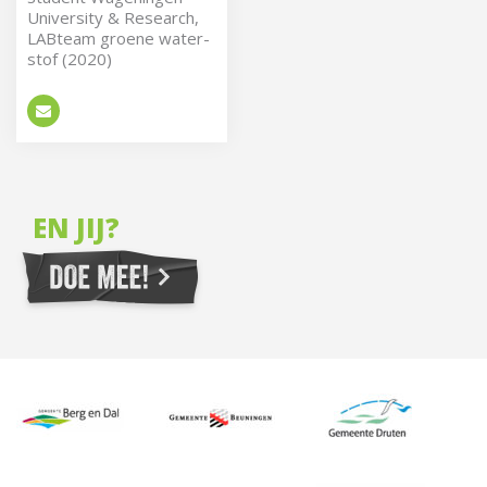
Uni­ver­si­ty & Re­search,
LAB­team groe­ne wa­ter­
stof (2020)
EN JIJ?