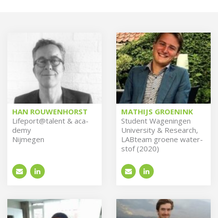
HAN ROUWENHORST
MATHIJS GROENINK
Li­fe­port@ta­lent & aca­
Stu­dent Wa­ge­nin­gen
de­my
Uni­ver­si­ty & Re­search,
Nijmegen
LAB­team groe­ne wa­ter­
stof (2020)