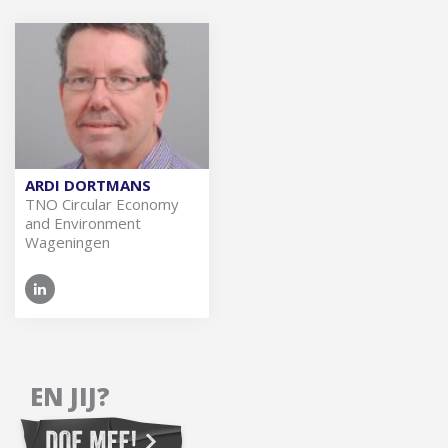
ARDI DORTMANS
TNO Cir­cu­lar Eco­no­my
and En­vi­ron­ment
Wageningen
EN JIJ?