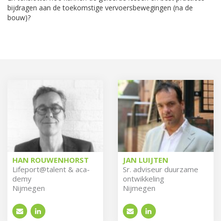
bijdragen aan de toekomstige vervoersbewegingen (na de
bouw)?
HAN ROUWENHORST
JAN LUIJTEN
Li­fe­port@ta­lent & aca­
Sr. ad­vi­seur duur­za­me
de­my
ont­wik­ke­ling
Nijmegen
Nijmegen