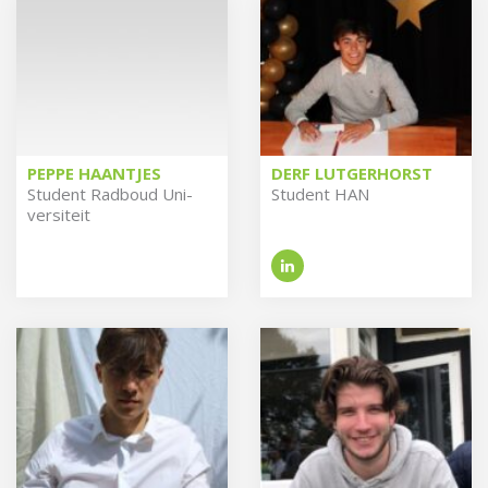
PEPPE HAANTJES
DERF LUTGERHORST
Stu­dent Rad­boud Uni­
Stu­dent HAN
ver­si­teit