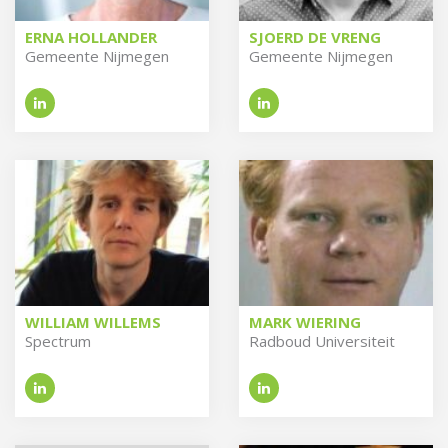
ERNA HOLLANDER
SJOERD DE VRENG
Ge­meen­te Nij­me­gen
Ge­meen­te Nij­me­gen
WILLIAM WILLEMS
MARK WIERING
Spec­trum
Rad­boud Uni­ver­si­teit