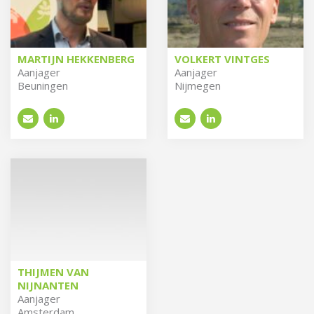
MARTIJN HEKKENBERG
VOLKERT VINTGES
Aan­ja­ger
Aan­ja­ger
Beuningen
Nijmegen
THIJMEN VAN
NIJNANTEN
Aan­ja­ger
Amsterdam