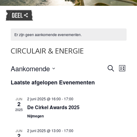
Er zijn geen aankomende evenementen.
CIRCULAIR & ENERGIE
Evene
Aankomende
Evenemente
Zoeken
Lijst
weerg
Zoeken
Selecteer
naviga
Laatste afgelopen Evenementen
en
een
datum.
weergeven
navigatie
2 juni 2025 @ 16:00
-
17:00
JUN
2
De Cirkel Awards 2025
2025
Nijmegen
2 juni 2025 @ 13:00
-
17:00
JUN
2