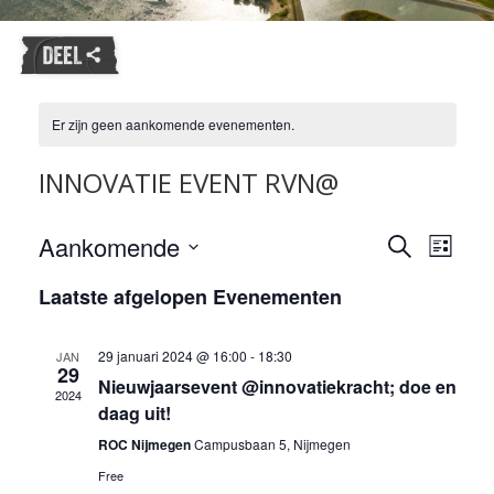
Er zijn geen aankomende evenementen.
INNOVATIE EVENT RVN@
Evene
Aankomende
Evenemente
Zoeken
Lijst
weerg
Zoeken
Selecteer
naviga
Laatste afgelopen Evenementen
en
een
datum.
weergeven
navigatie
29 januari 2024 @ 16:00
-
18:30
JAN
29
Nieuwjaarsevent @innovatiekracht; doe en
2024
daag uit!
ROC Nijmegen
Campusbaan 5, Nijmegen
Free