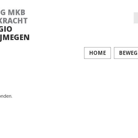
NG MKB
Z
KRACHT
GIO
na
JMEGEN
HOME
BEWEG
onden.