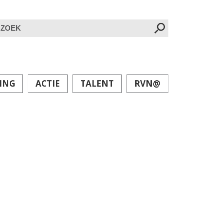
oeken
ar:
ING
ACTIE
TALENT
RVN@