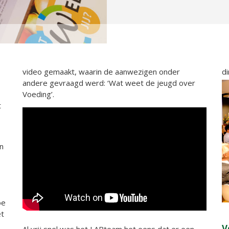
video gemaakt, waarin de aanwezigen onder
d
andere gevraagd werd: ‘Wat weet de jeugd over
Voeding’.
t
n
oe
et
V
Al vrij snel was het LABteam het eens dat er een