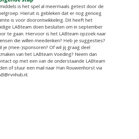
nmiddels is het spel al meermaals getest door de
oelgroep. Hieruit is gebleken dat er nog genoeg
imte is voor doorontwikkeling. Dit heeft het
uidige LABteam doen besluiten om in september
oor te gaan. Hiervoor is het LABteam opzoek naar
ensen die willen meedenken? Heb je suggesties?
l je (mee-)sponsoren? Of wil jij graag deel
itmaken van het LABteam Voeding? Neem dan
ontact op met een van de onderstaande LABteam
eden of stuur een mail naar Han Rouwenhorst via
AB@rvnhub.nl.