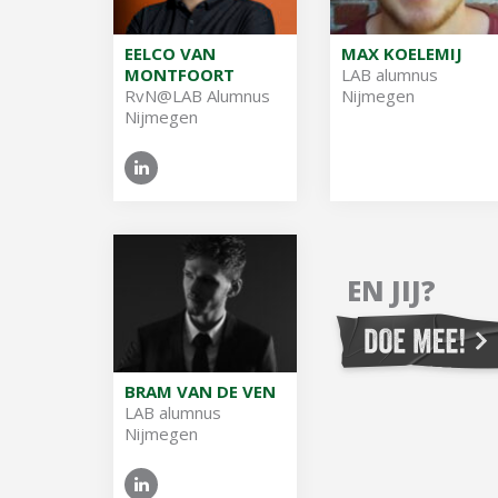
EELCO VAN
MAX KOELEMIJ
MONTFOORT
LAB alum­nus
RvN@​LAB Alum­nus
Nijmegen
Nijmegen
EN JIJ?
BRAM VAN DE VEN
LAB alum­nus
Nijmegen