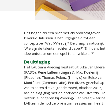
Het begon als een pilot met als opdrachtgever
Diverzio. Intussen is het uitgegroeid tot een
conceptspel ‘Wat (W)eet jij? De vraag is natuurlijk:
‘Wie zijn de talenten achter dit spel?’ ‘En hoe is he
idee ontstaan om een spel te ontwikkelen?’
De uitdaging
Het LABteam Voeding bestaat uit Luka van Eldere
(PABO), René Lafleur (Linguïst), Max Koelemij
(Filosofie), Thomas Polenz (Jimmy’s) en Eelco van
Montfoort (Communicatie). Een divers gezelschap
van talenten die vol goede moed, oktober 2017,
aan de slag ging met de opdracht van Diverzio. H
betrek je jongeren bij Voeding? Een vraag waar h
LABteam de nodige brainstormsessies aan heeft