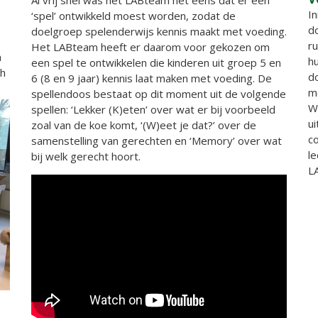
I
‘spel’ ontwikkeld moest worden, zodat de
d
doelgroep spelenderwijs kennis maakt met voeding.
ru
Het LABteam heeft er daarom voor gekozen om
n
h
een spel te ontwikkelen die kinderen uit groep 5 en
ch
d
6 (8 en 9 jaar) kennis laat maken met voeding. De
m
spellendoos bestaat op dit moment uit de volgende
Wi
spellen: ‘Lekker (K)eten’ over wat er bij voorbeeld
u
zoal van de koe komt, ‘(W)eet je dat?’ over de
c
samenstelling van gerechten en ‘Memory’ over wat
l
bij welk gerecht hoort.
L