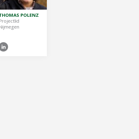
THOMAS POLENZ
Pro­ject­lid
Nijmegen