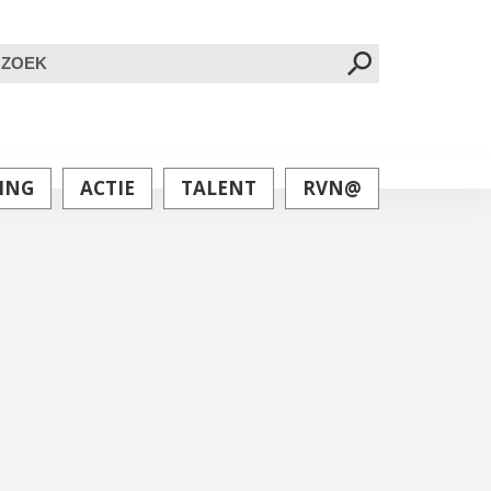
oeken
ar:
ING
ACTIE
TALENT
RVN@