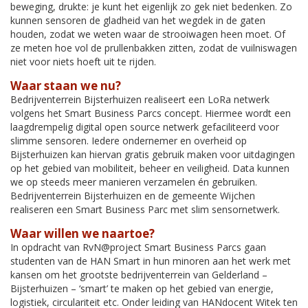
beweging, drukte: je kunt het eigenlijk zo gek niet bedenken. Zo
kunnen sensoren de gladheid van het wegdek in de gaten
houden, zodat we weten waar de strooiwagen heen moet. Of
ze meten hoe vol de prullenbakken zitten, zodat de vuilniswagen
niet voor niets hoeft uit te rijden.
Waar staan we nu?
Bedrijventerrein Bijsterhuizen realiseert een LoRa netwerk
volgens het Smart Business Parcs concept. Hiermee wordt een
laagdrempelig digital open source netwerk gefaciliteerd voor
slimme sensoren. Iedere ondernemer en overheid op
Bijsterhuizen kan hiervan gratis gebruik maken voor uitdagingen
op het gebied van mobiliteit, beheer en veiligheid. Data kunnen
we op steeds meer manieren verzamelen én gebruiken.
Bedrijventerrein Bijsterhuizen en de gemeente Wijchen
realiseren een Smart Business Parc met slim sensornetwerk.
Waar willen we naartoe?
In opdracht van RvN@project Smart Business Parcs gaan
studenten van de HAN Smart in hun minoren aan het werk met
kansen om het grootste bedrijventerrein van Gelderland –
Bijsterhuizen – ‘smart’ te maken op het gebied van energie,
logistiek, circulariteit etc. Onder leiding van HANdocent Witek ten