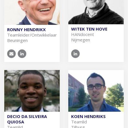
WITEK TEN HOVE
RONNY HENDRIKX
HAN­do­cent
Team­lei­der/Ont­wik­ke­laar
Nijmegen
Beuningen
DECIO DA SILVEIRA
KOEN HENDRIKS
QUIOSA
Team­lid
Team­lid
Tilburg