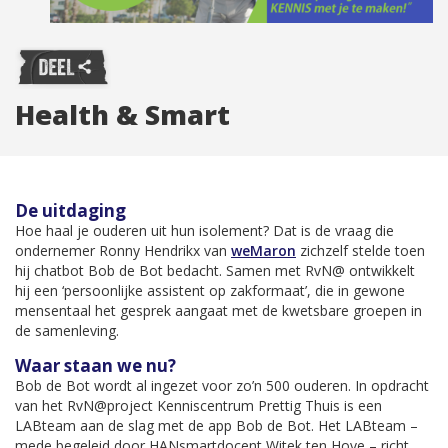
Health & Smart
De uitdaging
Hoe haal je ouderen uit hun isolement? Dat is de vraag die
ondernemer Ronny Hendrikx van
weMaron
zichzelf stelde toen
hij chatbot Bob de Bot bedacht. Samen met RvN@ ontwikkelt
hij een ‘persoonlijke assistent op zakformaat’, die in gewone
mensentaal het gesprek aangaat met de kwetsbare groepen in
de samenleving.
Waar staan we nu?
Bob de Bot wordt al ingezet voor zo’n 500 ouderen. In opdracht
van het RvN@project Kenniscentrum Prettig Thuis is een
LABteam aan de slag met de app Bob de Bot. Het LABteam –
mede begeleid door HANsmartdocent Witek ten Hove – richt