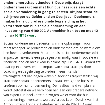
ondernemerschap stimuleert.
Deze prijs daagt
ondernemers uit om met hun
business idee een échte
sociale verandering in gang te zetten. Dit jaar staat de
schijnwerper op Gelderland en Overijssel. Deelnemers
maken kans op professionele begeleiding in het
versterken van hun sociale onderneming én een
investering van €100.000. Aanmelden kan tot en met 12
juli via
IGNITEaward.nl
.
Sociaal ondernemers bedenken slimme oplossingen voor
maatschappelijke problemen en ondernemen om de wereld om
hen heen te verbeteren. Maar om als sociaal ondernemer echt
impact te maken, is een gedegen plan nodig waarin sociale en
financiële doelen met elkaar in balans zijn. De IGNITE Award zet
daar op in en versterkt de impact van social startups door
coaching en begeleiding te bieden in een intensief
trainingstraject van negen weken. “Door ons traject stellen wij
startende sociaal ondernemers in staat een goede basis te
creëren voor hun onderneming. De haalbaarheid van plannen
wordt getoetst en we verbinden hen aan ons bredere netwerk
van experts. In heel korte tijd zorgen we er voor dat hun
ondernemingen versterkt worden.” aldus Leoni Delsink van het
Anton Jurgens Fonds, initiatiefnemer van de IGNITE Award.