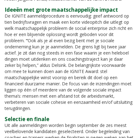
Ideeën met grote maatschappelijke impact
De IGNITE aanmeldprocedure is eenvoudig: geef antwoord op
tien bedrijfsvragen en maak een korte videopitch die uitlegt op
welk maatschappelijk probleem de social enterprise zich richt en
hoe er een blijvende oplossing wordt geboden voor dit
probleem.
“
Ook als je al even bezig bent met je sociale
onderneming kun je je aanmelden. De grens ligt bij twee jaar
actief. Je zit dan nog steeds in een fase waarin je een heleboel
dingen moet uitdenken en ons coachingstraject kan je daar
zeker bij helpen,” aldus Delsink. De belangrijkste voorwaarde
om mee te kunnen doen aan de IGNITE Award: stel
maatschappelijke winst voorop en bereik dit doel op een
financieel duurzame manier. De focus van de inzendingen moet
liggen op één of meerdere van de volgende sociale impact
thema’s: mensen met een afstand tot de arbeidsmarkt,
verbeteren van sociale cohesie en eenzaamheid en/of uitsluiting
terugdringen.
Selectie en finale
Uit alle aanmeldingen worden begin september de zes meest
veelbelovende kandidaten geselecteerd. Onder begeleiding van
coaches en trainers werken de finalisten in negen weken aan het