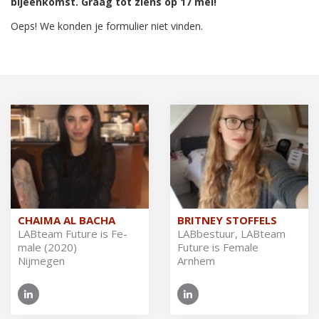
bijeenkomst. Graag tot ziens op 17 mei!
Oeps! We konden je formulier niet vinden.
CHAIMA AL BACHA
BRITNEY STOFFELS
LAB­team Fu­tu­re is Fe­
LAB­be­stuur, LAB­team
ma­le (2020)
Fu­tu­re is Fe­ma­le
Nijmegen
Arnhem