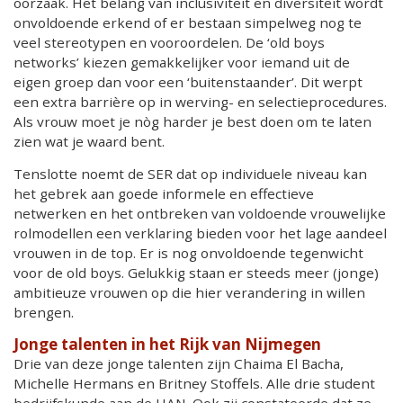
oorzaak. Het belang van inclusiviteit en diversiteit wordt
onvoldoende erkend of er bestaan simpelweg nog te
veel stereotypen en vooroordelen. De ‘old boys
networks’ kiezen gemakkelijker voor iemand uit de
eigen groep dan voor een ‘buitenstaander’. Dit werpt
een extra barrière op in werving- en selectieprocedures.
Als vrouw moet je nòg harder je best doen om te laten
zien wat je waard bent.
Tenslotte noemt de SER dat op individuele niveau kan
het gebrek aan goede informele en effectieve
netwerken en het ontbreken van voldoende vrouwelijke
rolmodellen een verklaring bieden voor het lage aandeel
vrouwen in de top. Er is nog onvoldoende tegenwicht
voor de old boys. Gelukkig staan er steeds meer (jonge)
ambitieuze vrouwen op die hier verandering in willen
brengen.
Jonge talenten in het Rijk van Nijmegen
Drie van deze jonge talenten zijn Chaima El Bacha,
Michelle Hermans en Britney Stoffels. Alle drie student
bedrijfskunde aan de HAN. Ook zij constateerde dat ze