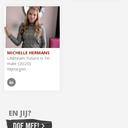
MICHELLE HERMANS
LAB­team Fu­tu­re is Fe­
ma­le (2020)
Nijmegen
EN JIJ?